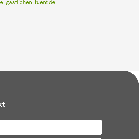
e-gastlichen-fuenf.de
!
kt