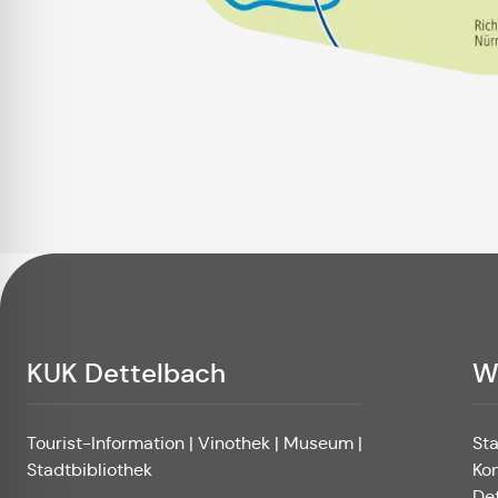
KUK Dettelbach
W
Tourist-Information | Vinothek | Museum |
St
Stadtbibliothek
Ko
De