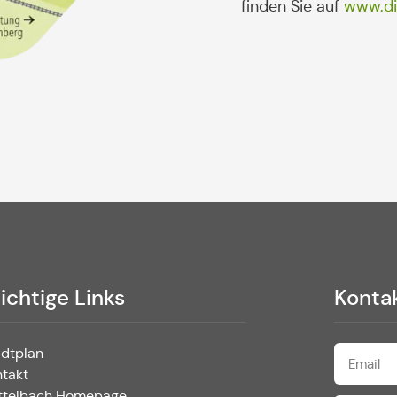
finden Sie auf
www.di
ichtige Links
Konta
adtplan
ntakt
ttelbach Homepage