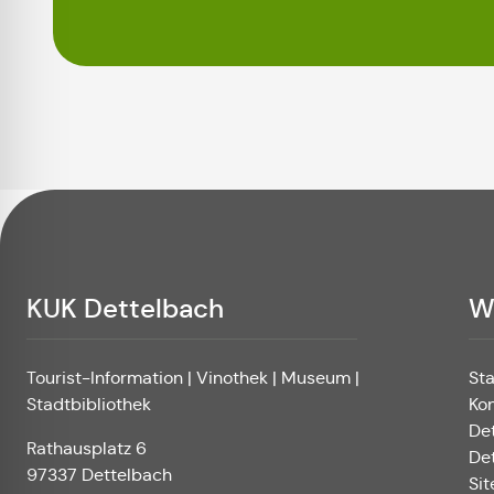
KUK Dettelbach
W
Tourist-Information | Vinothek | Museum |
St
Stadtbibliothek
Ko
De
Rathausplatz 6
De
97337 Dettelbach
Si