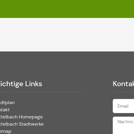
ichtige Links
Konta
adtplan
ntakt
ttelbach Homepage
ttelbach Stadtwerke
temap