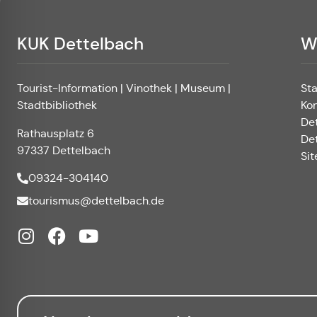
KUK Dettelbach
W
Tourist-Information | Vinothek | Museum |
St
Stadtbibliothek
Ko
De
Rathausplatz 6
De
97337 Dettelbach
Si
09324-304140
tourismus@dettelbach.de