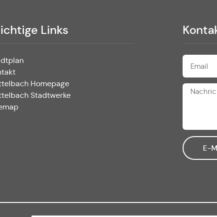
ichtige Links
Konta
adtplan
ntakt
ttelbach Homepage
ttelbach Stadtwerke
temap
E-M