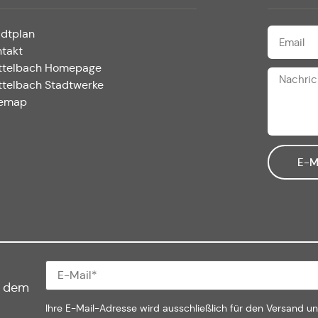
adtplan
ntakt
ttelbach Homepage
ttelbach Stadtwerke
temap
E-M
f dem
Ihre E-Mail-Adresse wird ausschließlich für den Versand u