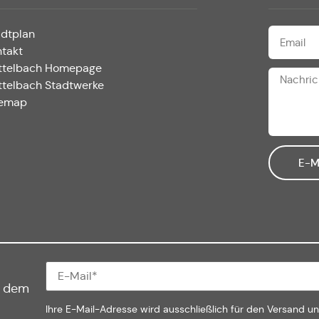
adtplan
ntakt
ttelbach Homepage
ttelbach Stadtwerke
temap
E-M
f dem
Ihre E-Mail-Adresse wird ausschließlich für den Versand u